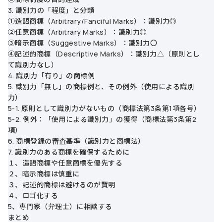
3. 識別力の「程度」と分類
①造語商標（Arbitrary/Fanciful Marks）：識別力◎
②任意商標（Arbitrary Marks）：識別力◎
③暗示商標（Suggestive Marks）：識別力〇
④記述的商標（Descriptive Marks）：識別力△（原則とし
て識別力なし）
4. 識別力「有り」の商標例
5. 識別力「無し」の商標例と、その例外（使用による識別
力）
5-1. 原則として識別力がないもの（商標法第3条第1項各号）
5-2. 例外：「使用による識別力」の獲得（商標法第3条第2
項）
6. 商標登録の審査基準（識別力と商標法）
7. 識別力のある商標を確保するために
１、造語商標や任意商標を優先する
２、暗示商標は慎重に
３、記述的商標は避けるのが賢明
４、ロゴ化する
5、専門家（弁理士）に相談する
まとめ