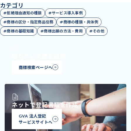
カテゴリ
#拒絶理由通知の種類
#サービス導入事例
#商標の区分・指定商品役務
#商標の種類・具体例
#商標の基礎知識
#商標出願の方法・費用
#その他
取りたい商標を検索
商標検索ページへ
ネットで登記書類を作成
GVA 法人登記
サービスサイトへ